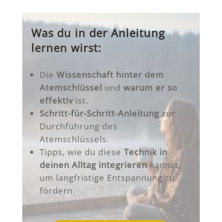
Was du in der Anleitung
lernen wirst:
Die
Wissenschaft hinter dem
Atemschlüssel
und
warum er so
effektiv
ist.
Schritt-für-Schritt-Anleitung
zur
Durchführung des
Atemschlüssels.
Tipps, wie du diese
Technik in
deinen Alltag integrieren
kannst,
um langfristige Entspannung zu
fördern.