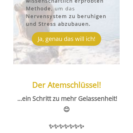
wissenschaftlich erprobten
Methode
, um das
Nervensystem zu beruhigen
und Stress abzubauen.
Ja, genau das will ich!
Der Atemschlüssel!
…ein Schritt zu mehr Gelassenheit!
😊
✨✨✨✨✨✨✨